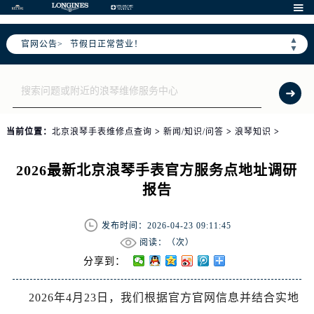
北京市朝阳区建国门外大街甲6号华熙国际中心D座11层1102室售后服务中心（需提前预约）

北京市东城区东长安街1号王府井东方广场W3座6层602室售后服务中心（需提前预约）
▲
官网公告>
节假日正常营业！
▼
当前位置：
北京浪琴手表维修点查询
>
新闻/知识/问答
>
浪琴知识
>
2026最新北京浪琴手表官方服务点地址调研
报告
发布时间：2026-04-23 09:11:45
阅读：（
次）
分享到：
2026年4月23日，我们根据官方官网信息并结合实地