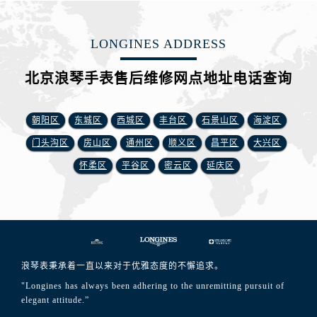
LONGINES ADDRESS
北京浪琴手表售后维修网点地址电话查询
朝阳区
东城区
西城区
丰台区
石景山区
海淀区
门头沟区
房山区
通州区
顺义区
昌平区
大兴区
怀柔区
平谷区
密云区
延庆区
浪琴表秉承着一直以来对于优雅态度的不懈追求。
"Longines has always been adhering to the unremitting pursuit of
elegant attitude.”