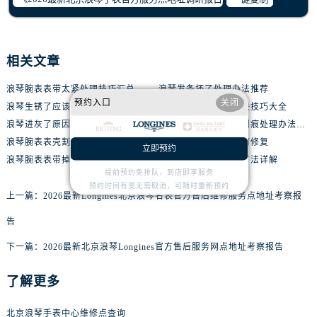
相关文章
浪琴腕表表带太紧处理技巧汇总
浪琴发条坏了处理办法推荐
预约入口
关闭
浪琴生锈了应该咋解决
浪琴腕表表壳坏了解决技巧大全
浪琴进灰了原因是什么
浪琴手表机芯里面有划痕处理办法推荐
浪琴腕表表壳割手处理方法深度解析
浪琴腕表表壳坏了如何修复
立即预约
浪琴腕表表带掉色处理办法
浪琴手表走快了处理方法详解
提前预约免排队，到店即享服务
预约时间有变无需取消，可随时重新预约
上一篇：
2026最新Longines北京浪琴名表官方售后维修服务点地址考察报
告
下一篇：
2026最新北京浪琴Longines官方售后服务网点地址考察报告
了解更多
北京浪琴手表中心维修点查询