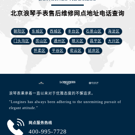
北京浪琴手表售后维修网点地址电话查询
朝阳区
东城区
西城区
丰台区
石景山区
海淀区
门头沟区
房山区
通州区
顺义区
昌平区
大兴区
怀柔区
平谷区
密云区
延庆区
浪琴表秉承着一直以来对于优雅态度的不懈追求。
"Longines has always been adhering to the unremitting pursuit of
elegant attitude.”
网点服务热线
400-995-7728