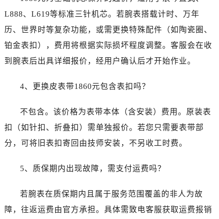
L888、L619等标准三针机芯。若腕表搭载计时、万年
历、世界时等复杂功能，或需更换特殊配件（如陶瓷圈、
铂金表扣），费用将根据实际损坏程度调整。客服会在收
到腕表后出具详细报价，经用户确认后才开始作业。
4、更换皮表带1860元包含表扣吗？
不包含。该价格为表带本体（含安装）费用。原装表
扣（如针扣、折叠扣）需单独报价。若您只需要表带部
分，可将旧表扣寄回由技师安装，不另收工时费。
5、质保期内出现故障，需支付运费吗？
若腕表在质保期内且属于服务范围覆盖的非人为故
障，往返运费由官方承担。具体需致电客服获取运费报销