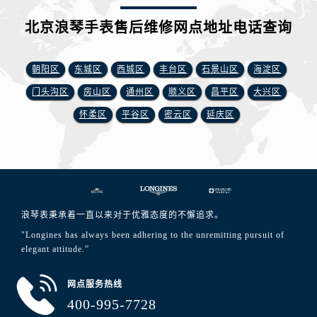
北京浪琴手表售后维修网点地址电话查询
朝阳区
东城区
西城区
丰台区
石景山区
海淀区
门头沟区
房山区
通州区
顺义区
昌平区
大兴区
怀柔区
平谷区
密云区
延庆区
浪琴表秉承着一直以来对于优雅态度的不懈追求。
"Longines has always been adhering to the unremitting pursuit of
elegant attitude.”
网点服务热线
400-995-7728