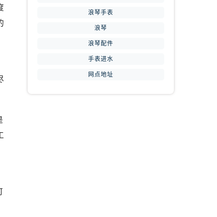
度
浪琴手表
的
浪琴
浪琴配件
手表进水
网点地址
尽
是
工
可