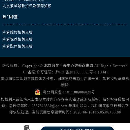
北京浪琴最新资讯及保养知识
热门标签
查看维修相关文档
查看保养相关文档
查看配件相关文档
版权所有：
Copyright ©
北京浪琴手表中心维修点查询
All Rights Reserved
ICP备案/许可证号：
黔ICP备2025055598号-1
|
XML
本网站拟告知顾客维修表之种类，网站信息来源于网络平台，如有侵权请联系
删除
粤公网安备 11011306006028号
如权利人或知情人士发现本站内容存在事实错误或涉及版权、名誉权等侵权问
题，请通过邮箱：2557628530@qq.com 与我们联系，我们将在收到通知后立
即依法处理。当前页面信息更新时间：2026-06-18T15:05:06+08:00
